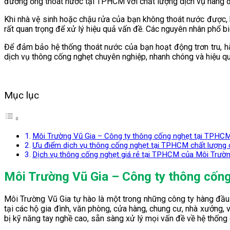
đường ống thoát nước tại TPHCM với chất lượng dịch vụ hàng đ
Khi nhà vệ sinh hoặc chậu rửa của bạn không thoát nước được, 
rất quan trọng để xử lý hiệu quả vấn đề. Các nguyên nhân phổ bi
Để đảm bảo hệ thống thoát nước của bạn hoạt động trơn tru, h
dịch vụ thông cống nghẹt chuyên nghiệp, nhanh chóng và hiệu qu
Mục lục
Môi Trường Vũ Gia – Công ty thông cống nghẹt tại TPHCM
Ưu điểm dịch vụ thông cống nghẹt tại TPHCM chất lượng 
Dịch vụ thông cống nghẹt giá rẻ tại TPHCM của Môi Trườn
Môi Trường Vũ Gia – Công ty thông cốn
Môi Trường Vũ Gia tự hào là một trong những công ty hàng đầ
tại các hộ gia đình, văn phòng, cửa hàng, chung cư, nhà xưởng, 
bị kỹ năng tay nghề cao, sẵn sàng xử lý mọi vấn đề về hệ thống