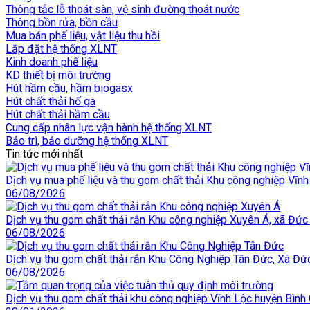
Thông tắc lỗ thoát sàn, vệ sinh đường thoát nước
Thông bồn rửa, bồn cầu
Mua bán phế liệu, vật liệu thu hồi
Lắp đặt hệ thống XLNT
Kinh doanh phế liệu
KD thiết bị môi trường
Hút hầm cầu, hầm biogasx
Hút chất thải hố ga
Hút chất thải hầm cầu
Cung cấp nhân lực vận hành hệ thống XLNT
Bảo trì, bảo dưỡng hệ thống XLNT
Tin tức mới nhất
Dịch vụ mua phế liệu và thu gom chất thải Khu công nghiệp Vĩnh 
06/08/2026
Dịch vụ thu gom chất thải rắn Khu công nghiệp Xuyên Á, xã Đức 
06/08/2026
Dịch vụ thu gom chất thải rắn Khu Công Nghiệp Tân Đức, Xã Đức
06/08/2026
Dịch vụ thu gom chất thải khu công nghiệp Vĩnh Lộc huyện Bìn