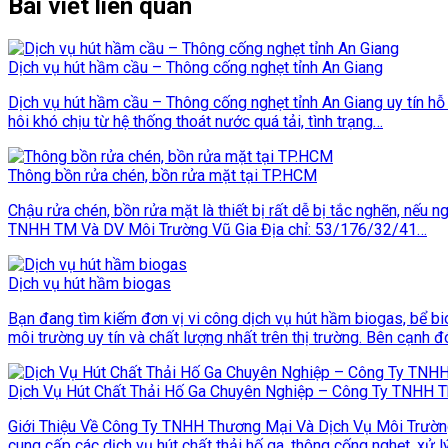
Bài viết liên quan
Dịch vụ hút hầm cầu – Thông cống nghẹt tỉnh An Giang
Dịch vụ hút hầm cầu – Thông cống nghẹt tỉnh An Giang uy tín hỗ
hôi khó chịu từ hệ thống thoát nước quá tải, tình trạng…
Thông bồn rửa chén, bồn rửa mặt tại TP.HCM
Chậu rửa chén, bồn rửa mặt là thiết bị rất dễ bị tắc nghẽn, nếu
TNHH TM Và DV Môi Trường Vũ Gia Địa chỉ: 53/176/32/41…
Dịch vụ hút hầm biogas
Bạn đang tìm kiếm đơn vị vi công dịch vụ hút hầm biogas, bể b
môi trường uy tín và chất lượng nhất trên thị trường. Bên cạnh đ
Dịch Vụ Hút Chất Thải Hố Ga Chuyên Nghiệp – Công Ty TNHH T
Giới Thiệu Về Công Ty TNHH Thương Mại Và Dịch Vụ Môi Trường 
cung cấp các dịch vụ hút chất thải hố ga, thông cống nghẹt, xử l