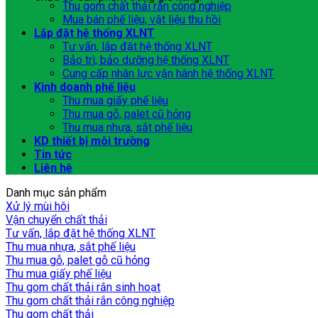
Thu gom chất thải rắn công nghiệp
Mua bán phế liệu, vật liệu thu hồi
Lắp đặt hệ thống XLNT
Tư vấn, lắp đặt hệ thống XLNT
Bảo trì, bảo dưỡng hệ thống XLNT
Cung cấp nhân lực vận hành hệ thống XLNT
Kinh doanh phế liệu
Thu mua giấy phế liệu
Thu mua gỗ, palet cũ hỏng
Thu mua nhựa, sắt phế liệu
KD thiết bị môi trường
Tin tức
Liên hệ
Danh mục sản phẩm
Xử lý mùi hôi
Vận chuyển chất thải
Tư vấn, lắp đặt hệ thống XLNT
Thu mua nhựa, sắt phế liệu
Thu mua gỗ, palet gỗ cũ hỏng
Thu mua giấy phế liệu
Thu gom chất thải rắn sinh hoạt
Thu gom chất thải rắn công nghiệp
Thu gom chất thải