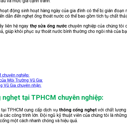
ầu và mức giá cạnh tranh.
hoạt động sinh hoạt hàng ngày của gia đình có thể bị gián đoạn 
ến dẫn đến nghẹt ống thoát nước có thể bao gồm tích tụ chất thải,
ãy liên hệ ngay
thợ sửa ống nước
chuyên nghiệp của chúng tôi 
ả, giúp khôi phục sự thoát nước bình thường cho ngôi nhà của bạ
 chuyên nghiệp:
của Môi Trường Vũ Gia:
g Vũ Gia chuyên nhận:
g nghẹt tại TPHCM chuyên nghiệp:
u tại TP.HCM cung cấp dịch vụ
thông cống nghẹt
với chất lượng 
và các công trình lớn. Đội ngũ kỹ thuật viên của chúng tôi là nhữ
 cống một cách nhanh chóng và hiệu quả.