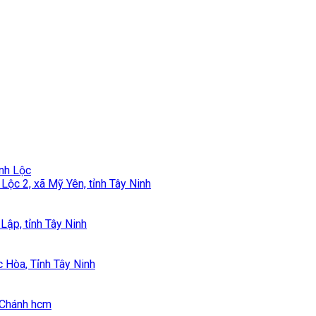
Lộc 2, xã Mỹ Yên, tỉnh Tây Ninh
Lập, tỉnh Tây Ninh
 Hòa, Tỉnh Tây Ninh
h Chánh hcm