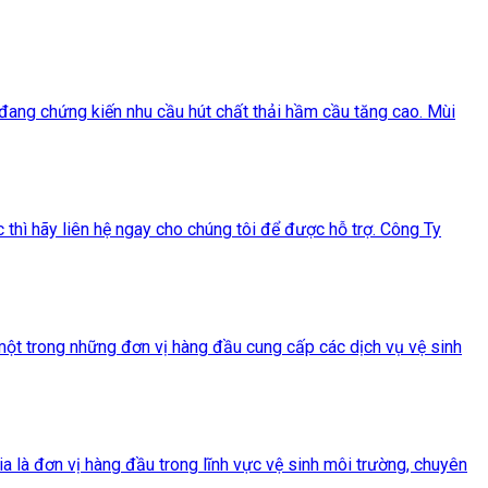
 đang chứng kiến nhu cầu hút chất thải hầm cầu tăng cao. Mùi
 thì hãy liên hệ ngay cho chúng tôi để được hỗ trợ. Công Ty
ột trong những đơn vị hàng đầu cung cấp các dịch vụ vệ sinh
à đơn vị hàng đầu trong lĩnh vực vệ sinh môi trường, chuyên