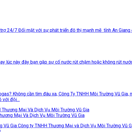
 trợ 24/7 Đối mặt với sự phát triển đô thị mạnh mẽ tỉnh An Giang
 ngay lúc này đây bạn gặp sự cố nước rút chậm hoặc không rút nước
iogas? Không cần tìm đâu xa, Công Ty TNHH Môi Trường Vũ Gia, m
ó với đội…
hương Mại Và Dịch Vụ Môi Trường Vũ Gia
Vũ Gia Công ty TNHH Thương Mại và Dịch Vụ Môi Trường Vũ Gia l
ý…