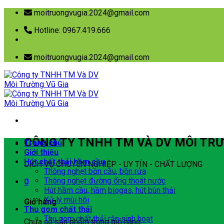
Skip
moitruongvugia.2024@gmail.com
to
Hotline: 0967.419.666
content
moitruongvugia.2024@gmail.com
CÔNG TY TNHH TM VÀ DV MÔI TRƯ
Trang chủ
Giới thiệu
Hút chất thải hầm cầu
DỊCH VỤ CHUYÊN NGHIỆP - UY TÍN - CHẤT LƯỢNG
Thông nghẹt bồn cầu, bồn rửa
Thông nghẹt đường ống thoát nước
0
Hút hầm cầu, hầm biogas, hút bùn thải
Xử lý mùi hôi
Giỏ hàng
Thu gom chất thải
Thu gom chất thải rắn sinh hoạt
Chưa có sản phẩm trong giỏ hàng.