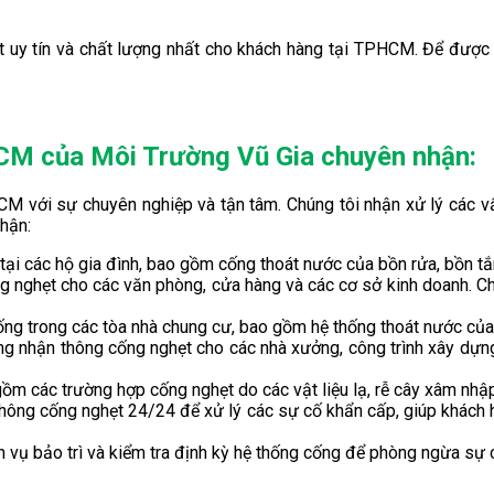
y tín và chất lượng nhất cho khách hàng tại TPHCM. Để được tư v
HCM của Môi Trường Vũ Gia chuyên nhận:
M với sự chuyên nghiệp và tận tâm. Chúng tôi nhận xử lý các vấ
nhận:
 tại các hộ gia đình, bao gồm cống thoát nước của bồn rửa, bồn tắ
ng nghẹt cho các văn phòng, cửa hàng và các cơ sở kinh doanh. C
cống trong các tòa nhà chung cư, bao gồm hệ thống thoát nước của
ng nhận thông cống nghẹt cho các nhà xưởng, công trình xây dựng 
gồm các trường hợp cống nghẹt do các vật liệu lạ, rễ cây xâm nh
thông cống nghẹt 24/24 để xử lý các sự cố khẩn cấp, giúp khách h
ch vụ bảo trì và kiểm tra định kỳ hệ thống cống để phòng ngừa sự