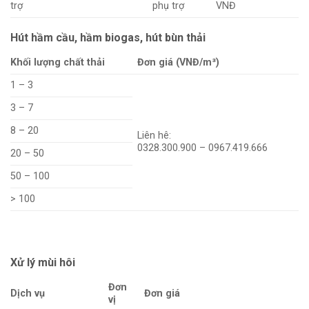
trợ
phụ trợ
VNĐ
Hút hầm cầu, hầm biogas, hút bùn thải
Khối lượng chất thải
Đơn giá (VNĐ/m³)
1 – 3
3 – 7
8 – 20
Liên hê:
0328.300.900 – 0967.419.666
20 – 50
50 – 100
> 100
Xử lý mùi hôi
Đơn
Dịch vụ
Đơn giá
vị