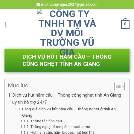
Skip
moitruongvugia.2024@gmail.com
to
content
0
DỊCH VỤ HÚT HẦM CẦU – THÔNG
CỐNG NGHẸT TỈNH AN GIANG
Mục lục
Dịch vụ hút hầm cầu – Thông cống nghẹt tỉnh An Giang
uy tín hỗ trợ 24/7
Bảng giá dịch vụ hút hầm cầu – thông nghẹt ở tỉnh An
Giang
Thông tắc bồn cầu
Thông nghẹt đường ống thoát nước
Hút hầm cầu, hầm biogas, hút bùn thải