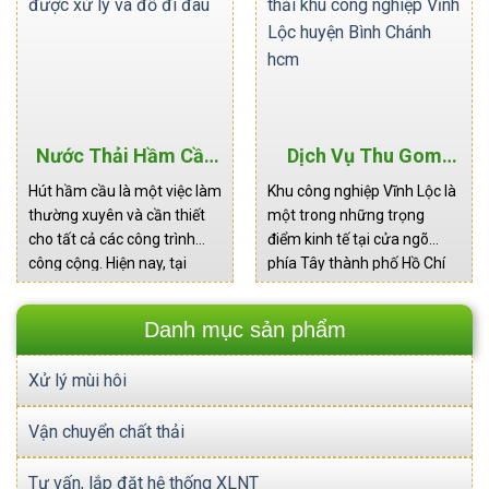
thống thoát nước là nỗi lo
lúc dịch vụ hút hầm cầu
thường trực của nhiều hộ
TPHCM trở thành giải pháp
gia đình và doanh nghiệp
tối ưu….
trong…
Nước Thải Hầm Cầu
Dịch Vụ Thu Gom
Được Xử Lý Và Đổ Đi
Chất Thải Khu Công
Hút hầm cầu là một việc làm
Khu công nghiệp Vĩnh Lộc là
Đâu
Nghiệp Vĩnh Lộc
thường xuyên và cần thiết
một trong những trọng
Huyện Bình Chánh
cho tất cả các công trình
điểm kinh tế tại cửa ngõ
Hcm
công cộng. Hiện nay, tại
phía Tây thành phố Hồ Chí
Thành phố HCM nhu cầu
Minh, nơi tập trung hàng
hút hầm cầu ngày càng cao,
trăm doanh nghiệp sản xuất
Danh mục sản phẩm
có rất nhiều công ty dịch vụ
đa ngành nghề. Sự phát
vệ sinh môi trường, với hàng
triển mạnh mẽ của hoạt
Xử lý mùi hôi
trăm chiếc xe bồn chuyên
động công nghiệp tại đây
dùng hút chất…
cũng kéo theo áp lực cực
Vận chuyển chất thải
lớn lên…
Tư vấn, lắp đặt hệ thống XLNT