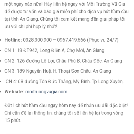
một ngày nào nữa! Hãy liên hệ ngay với Môi Trường Vũ Gia
để được tư vấn và báo giá miễn phí cho dịch vụ hút hầm cầu
tại tỉnh An Giang. Chúng tôi cam kết mang đến giải pháp tối
ưu với chi phí hợp lý nhất!
Hotline:
0328.300.900 – 0967.419.666 (Phục vụ 24/7)
CN 1: 18 ĐT942, Long Điền A, Chợ Mới, An Giang
CN 2: 126 đường Lê Lợi, Châu Phú B, Châu Đốc, An Giang
CN 3: 189 Nguyễn Huệ, H. Thoại Sơn Châu, An Giang
CN 4: 68 đường Tôn Đức Thắng, Mỹ Bình, Tp Long Xuyên,
Website:
moitruongvugia.com
Đặt lịch hút hầm cầu ngay hôm nay để nhận ưu đãi đặc biệt!
Chỉ cần để lại thông tin, chúng tôi sẽ liên hệ lại trong vòng
15 phút.