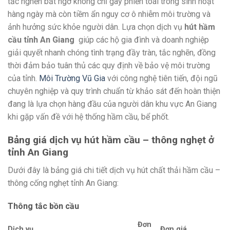
tắc nghẽn bất ngờ không chỉ gây phiền toái trong sinh hoạt
hàng ngày mà còn tiềm ẩn nguy cơ ô nhiễm môi trường và
ảnh hưởng sức khỏe người dân. Lựa chọn dịch vụ
hút hầm
cầu tỉnh An Giang
giúp các hộ gia đình và doanh nghiệp
giải quyết nhanh chóng tình trạng đầy tràn, tắc nghẽn, đồng
thời đảm bảo tuân thủ các quy định về bảo vệ môi trường
của tỉnh.
Môi Trường Vũ Gia
với công nghệ tiên tiến, đội ngũ
chuyên nghiệp và quy trình chuẩn từ khảo sát đến hoàn thiện
đang là lựa chọn hàng đầu của người dân khu vực An Giang
khi gặp vấn đề với hệ thống hầm cầu, bể phốt.
Bảng giá dịch vụ hút hầm cầu – thông nghẹt ở
tỉnh An Giang
Dưới đây là bảng giá chi tiết dịch vụ hút chất thải hầm cầu –
thông cống nghẹt tỉnh An Giang:
Thông tắc bồn cầu
Đơn
Dịch vụ
Đơn giá