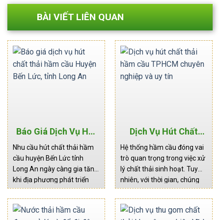
BÀI VIẾT LIÊN QUAN
Báo Giá Dịch Vụ Hút
Dịch Vụ Hút Chất
Chất Thải Hầm Cầu
Thải Hầm Cầu
Nhu cầu hút chất thải hầm
Hệ thống hầm cầu đóng vai
Huyện Bến Lức, Tỉnh
TPHCM Chuyên
cầu huyện Bến Lức tỉnh
trò quan trọng trong việc xử
Long An
Nghiệp Và Uy Tín
Long An ngày càng gia tăng
lý chất thải sinh hoạt. Tuy
khi địa phương phát triển
nhiên, với thời gian, chúng
mạnh về công nghiệp và
có thể trở nên bít tắc và gây
dân cư. Mùi hôi khó chịu,
ra những rủi ro về môi
tình trạng tắc nghẽn hệ
trường và sức khỏe. Đó là