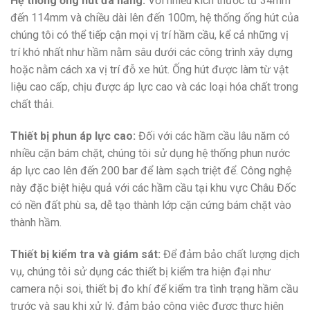
Hệ thống ống hút đa năng:
Với nhiều kích thước từ 34mm
đến 114mm và chiều dài lên đến 100m, hệ thống ống hút của
chúng tôi có thể tiếp cận mọi vị trí hầm cầu, kể cả những vị
trí khó nhất như hầm nằm sâu dưới các công trình xây dựng
hoặc nằm cách xa vị trí đỗ xe hút. Ống hút được làm từ vật
liệu cao cấp, chịu được áp lực cao và các loại hóa chất trong
chất thải.
Thiết bị phun áp lực cao:
Đối với các hầm cầu lâu năm có
nhiều cặn bám chặt, chúng tôi sử dụng hệ thống phun nước
áp lực cao lên đến 200 bar để làm sạch triệt để. Công nghệ
này đặc biệt hiệu quả với các hầm cầu tại khu vực Châu Đốc
có nền đất phù sa, dễ tạo thành lớp cặn cứng bám chặt vào
thành hầm.
Thiết bị kiểm tra và giám sát:
Để đảm bảo chất lượng dịch
vụ, chúng tôi sử dụng các thiết bị kiểm tra hiện đại như
camera nội soi, thiết bị đo khí để kiểm tra tình trạng hầm cầu
trước và sau khi xử lý, đảm bảo công việc được thực hiện