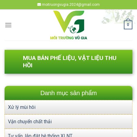
Skip
moitruongvugia.2024@gmail.com
to
content
0
MUA BÁN PHẾ LIỆU, VẬT LIỆU THU
HỒI
Danh mục sản phẩm
Xử lý mùi hôi
Vận chuyển chất thải
Tư vấn, lắp đặt hệ thống XLNT