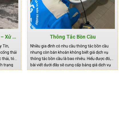
– Xử Lý
Thông Tắc Bồn Cầu
ng Gây
 Tín,
Nhiều gia đình có nhu cầu thông tắc bồn cầu
cống thải
nhưng còn băn khoăn không biết giá dịch vụ
thải, tóc,
thông tắc bồn cầu là bao nhiêu. Hiểu được đó,
nh trạng
bài viết dưới đây sẽ cung cấp bảng giá dịch vụ
 dịch vụ
thông tắc bồn cầu giá rẻ mới nhất . Nguyên
ng gây
nhân gây tắc bồn cầu…