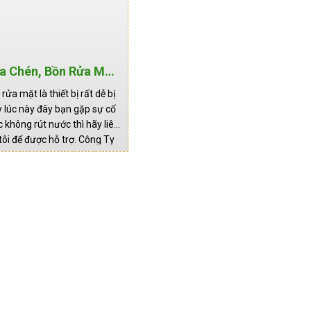
a Chén, Bồn Rửa Mặt
i TP.HCM
ửa mặt là thiết bị rất dễ bị
y lúc này đây bạn gặp sự cố
không rút nước thì hãy liên
ôi để được hỗ trợ. Công Ty
Trường Vũ Gia Địa chỉ: