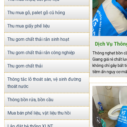
Thu mua gỗ, palet gỗ cũ hỏng
Thu mua giấy phế liệu
Thu gom chất thải rắn sinh hoạt
Dịch Vụ Thôn
Rẻ 24/7 Tại H
Thu gom chất thải rắn công nghiệp
Thông nghẹt bồn cầ
Giang giá rẻ chất 
Thu gom chất thải
không chỉ gây bất t
tiềm ẩn nguy cơ mấ
biệt khi không được 
Thông tắc lỗ thoát sàn, vệ sinh đường
Tại huyện Tri Tôn –
thoát nước
Thông bồn rửa, bồn cầu
Mua bán phế liệu, vật liệu thu hồi
Lắp đặt hệ thống XLNT