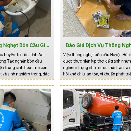
g Nghẹt Bồn Cầu Giá
Báo Giá Dịch Vụ Thông Ng
uyện Tri Tôn, Tỉnh An
Cầu Huyện Hóc Môn Khắc
u huyện Tri Tôn, tỉnh An
Việc thông nghẹt bồn cầu Huyện Hóc
Giang
Nhanh Chóng
lượng Tắc nghẽn bồn cầu
được thực hiện kịp thời để tránh nhữ
iện trong sinh hoạt mà còn
nghiêm trọng như: nước thải tràn ra 
t vệ sinh nghiêm trọng, đặc
hôi khó chịu lan tỏa, vi khuẩn phát tri
xử lý kịp thời và đúng cách.
bệnh, và thậm chí là hư hỏng hệ thố
 khu…
ống. Đặc biệt trong điều kiện khí…