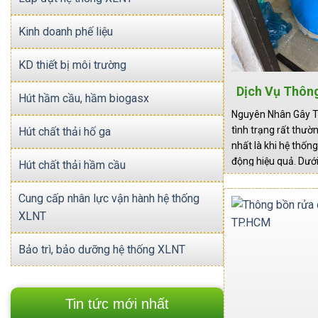
Kinh doanh phế liệu
KD thiết bị môi trường
Dịch Vụ Thông
Hút hầm cầu, hầm biogasx
– Báo 
Nguyên Nhân Gây T
tình trạng rất thườ
Hút chất thải hố ga
nhất là khi hệ thốn
động hiệu quả. Dướ
Hút chất thải hầm cầu
chính dẫn đến tình 
bể phốt: Bể phốt đ
Cung cấp nhân lực vận hành hệ thống
XLNT
Bảo trì, bảo dưỡng hệ thống XLNT
Tin tức mới nhất