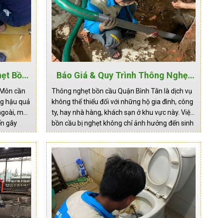
hẹt Bồn
Báo Giá & Quy Trình Thông Nghẹt
 Phục
Bồn Cầu Quận Bình Tân Xử Lý Triệt
 Môn cần
Thông nghẹt bồn cầu Quận Bình Tân là dịch vụ
Để 100%, Giá Cả Cạnh Tranh
ng hậu quả
không thể thiếu đối với những hộ gia đình, công
ngoài, mùi
ty, hay nhà hàng, khách sạn ở khu vực này. Việc
ển gây
bồn cầu bị nghẹt không chỉ ảnh hưởng đến sinh
ng đường
hoạt, mà còn gây ra mùi hôi khó chịu, ảnh
hưởng đến sức khỏe…