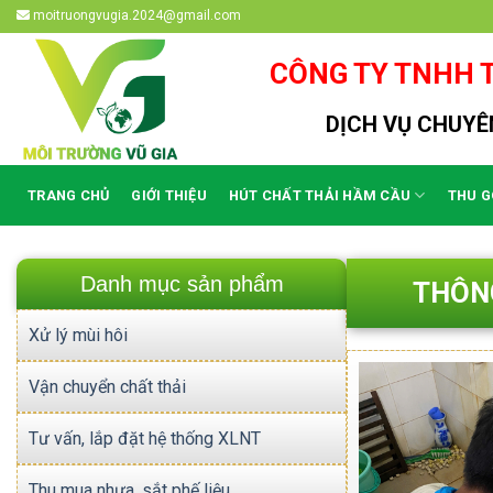
Skip
moitruongvugia.2024@gmail.com
to
content
CÔNG TY TNHH T
DỊCH VỤ CHUYÊN
TRANG CHỦ
GIỚI THIỆU
HÚT CHẤT THẢI HẦM CẦU
THU G
Danh mục sản phẩm
THÔN
Xử lý mùi hôi
Vận chuyển chất thải
Tư vấn, lắp đặt hệ thống XLNT
Thu mua nhựa, sắt phế liệu