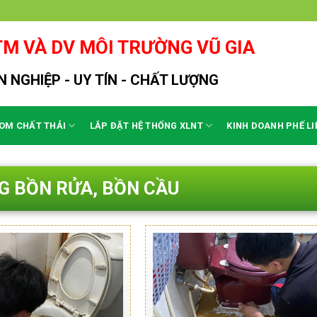
M VÀ DV MÔI TRƯỜNG VŨ GIA
 NGHIỆP - UY TÍN - CHẤT LƯỢNG
OM CHẤT THẢI
LẮP ĐẶT HỆ THỐNG XLNT
KINH DOANH PHẾ LI
G BỒN RỬA, BỒN CẦU