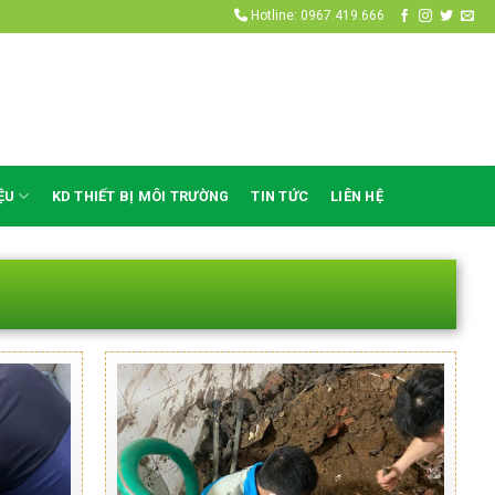
Hotline: 0967.419.666
ỆU
KD THIẾT BỊ MÔI TRƯỜNG
TIN TỨC
LIÊN HỆ