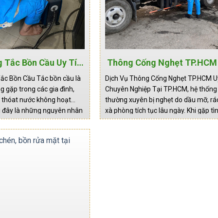
 Tắc Bồn Cầu Uy Tín
Thông Cống Nghẹt TP.HCM 
Giá Mới Nhất
Nhanh Gọn, Hiệu Quả, Khô
ắc Bồn Cầu Tắc bồn cầu là
Dịch Vụ Thông Cống Nghẹt TP.HCM Uy
Mùi
ng gặp trong các gia đình,
Chuyên Nghiệp Tại TP.HCM, hệ thống 
g thóat nước không hoạt
thường xuyên bị nghẹt do dầu mỡ, rác 
i đây là những nguyên nhân
xà phòng tích tục lâu ngày. Khi gặp tì
trạng này: Tắc đường thoát
này, Quý khách hàng cần tìm đến một
ã đầy hoặc thoát nước…
chuyên nghiệp, xử lý nhanh gọn, khô
mùi…