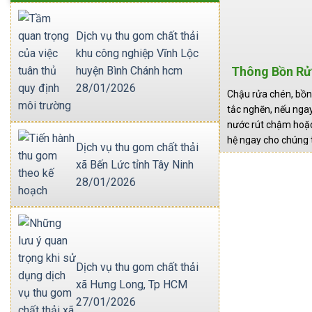
Dịch vụ thu gom chất thải
khu công nghiệp Vĩnh Lộc
Thông Bồn Rử
huyện Bình Chánh hcm
Tạ
28/01/2026
Chậu rửa chén, bồn r
tắc nghẽn, nếu nga
nước rút chậm hoặc 
hệ ngay cho chúng t
Dịch vụ thu gom chất thải
TNHH TM Và DV Môi 
xã Bến Lức tỉnh Tây Ninh
53/176/32/41…
28/01/2026
Dịch vụ thu gom chất thải
xã Hưng Long, Tp HCM
27/01/2026