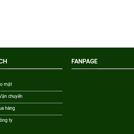
CH
FANPAGE
ảo mật
 Vận chuyển
ua hàng
công ty