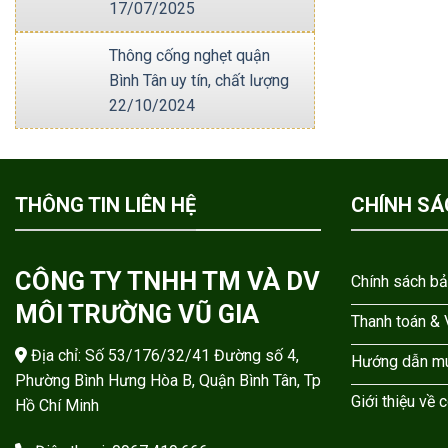
17/07/2025
Thông cống nghẹt quận
Bình Tân uy tín, chất lượng
22/10/2024
THÔNG TIN LIÊN HỆ
CHÍNH SÁ
CÔNG TY TNHH TM VÀ DV
Chính sách b
MÔI TRƯỜNG VŨ GIA
Thanh toán &
Địa chỉ: Số 53/176/32/41 Đường số 4,
Hướng dẫn m
Phường Bình Hưng Hòa B, Quận Bình Tân, Tp
Giới thiệu về 
Hồ Chí Minh