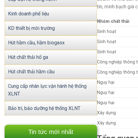
tín, minh bạch giá 
Kinh doanh phế liệu
Nhóm chất thải
KD thiết bị môi trường
Sinh hoạt
Sinh hoạt
Hút hầm cầu, hầm biogasx
Sinh hoạt
Hút chất thải hố ga
Công nghiệp thông 
Hút chất thải hầm cầu
Công nghiệp thông 
Nguy hại
Cung cấp nhân lực vận hành hệ thống
Nguy hại
XLNT
Nguy hại
Bảo trì, bảo dưỡng hệ thống XLNT
Xây dựng
Xây dựng
Tin tức mới nhất