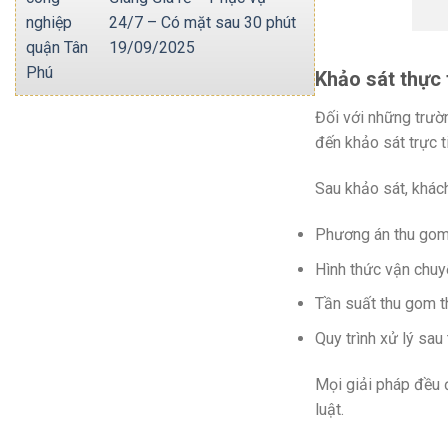
24/7 – Có mặt sau 30 phút
19/09/2025
Khảo sát thực 
Đối với những trườ
đến khảo sát trực t
Sau khảo sát, khách
Phương án thu gom
Hình thức vận chuyể
Tần suất thu gom t
Quy trình xử lý sau
Mọi giải pháp đều đ
luật.