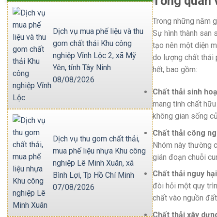
Tổng quan v
Trong những năm g
Dịch vụ mua phế liệu và thu
Sự hình thành san s
gom chất thải Khu công
tạo nên một diện mạ
nghiệp Vĩnh Lộc 2, xã Mỹ
do lượng chất thải
Yên, tỉnh Tây Ninh
hết, bao gồm:
08/08/2026
Chất thải sinh hoạ
mang tính chất hữu
không gian sống c
Chất thải công ng
Dịch vụ thu gom chất thải,
Nhóm này thường có
mua phế liệu nhựa Khu công
gián đoạn chuỗi cu
nghiệp Lê Minh Xuân, xã
Chất thải nguy hại
Bình Lợi, Tp Hồ Chí Minh
đòi hỏi một quy tr
07/08/2026
chất vào nguồn đất
Chất thải xây dựn