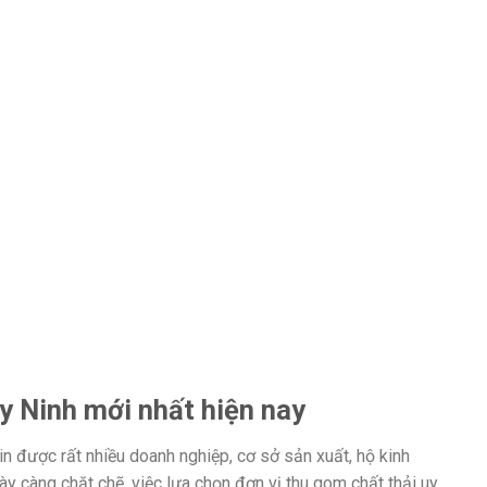
y Ninh mới nhất hiện nay
in được rất nhiều doanh nghiệp, cơ sở sản xuất, hộ kinh
y càng chặt chẽ, việc lựa chọn đơn vị thu gom chất thải uy