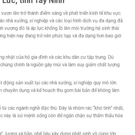
 Lức, tỉnh Tây Ninh
ơn lên trở thành điểm sáng về phát triển kinh tế khu vực.
ác nhà xưởng, xí nghiệp và các loại hình dịch vụ đa dạng đã
nh vượng đó là áp lực khổng lồ lên môi trường hệ sinh thái
ơng hiện nay đang trở nên phức tạp và đa dạng hơn bao giờ
ng nhật của hộ gia đình và các khu dân cư tập trung. Dù
 chúng chính là nguồn gây mùi và làm suy giảm chất lượng
ạt động sản xuất tại các nhà xưởng, xí nghiệp quy mô lớn.
ển chuyên dụng và kế hoạch thu gom bài bản để không làm
 từ các ngành nghề đặc thù. Đây là nhóm rác “khó tính” nhất,
 rác này là sứ mệnh sống còn để ngăn chặn sự thẩm thấu hóa
, lượng xà bần, phế liệu xây dựng phát sinh vô cùng lớn.