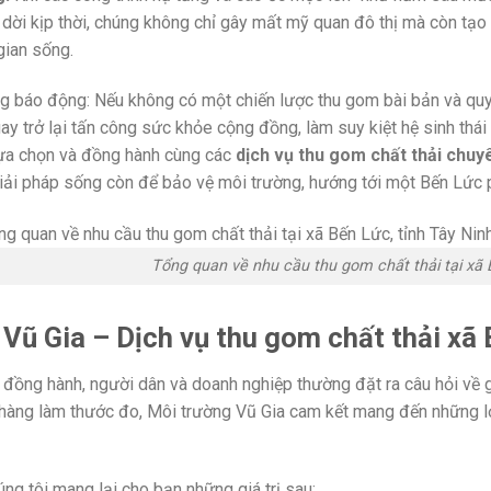
ời kịp thời, chúng không chỉ gây mất mỹ quan đô thị mà còn tạo n
gian sống.
g báo động: Nếu không có một chiến lược thu gom bài bản và quy 
uay trở lại tấn công sức khỏe cộng đồng, làm suy kiệt hệ sinh thá
 lựa chọn và đồng hành cùng các
dịch vụ thu gom chất thải chuy
giải pháp sống còn để bảo vệ môi trường, hướng tới một Bến Lức p
Tổng quan về nhu cầu thu gom chất thải tại xã 
Vũ Gia – Dịch vụ thu gom chất thải xã 
 đồng hành, người dân và doanh nghiệp thường đặt ra câu hỏi về gi
 hàng làm thước đo, Môi trường Vũ Gia cam kết mang đến những lợ
úng tôi mang lại cho bạn những giá trị sau: