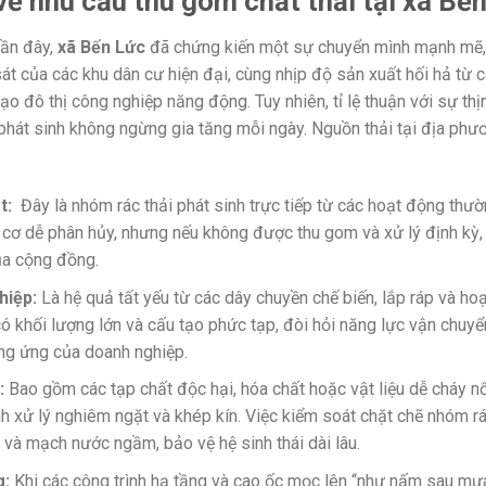
ề nhu cầu thu gom chất thải tại xã Bến
ần đây,
xã Bến Lức
đã chứng kiến một sự chuyển mình mạnh mẽ, vư
át của các khu dân cư hiện đại, cùng nhịp độ sản xuất hối hả từ c
o đô thị công nghiệp năng động. Tuy nhiên, tỉ lệ thuận với sự thị
 phát sinh không ngừng gia tăng mỗi ngày. Nguồn thải tại địa phư
t:
Đây là nhóm rác thải phát sinh trực tiếp từ các hoạt động thườ
 cơ dễ phân hủy, nhưng nếu không được thu gom và xử lý định kỳ,
ủa cộng đồng.
hiệp:
Là hệ quả tất yếu từ các dây chuyền chế biến, lắp ráp và ho
 khối lượng lớn và cấu tạo phức tạp, đòi hỏi năng lực vận chuy
ng ứng của doanh nghiệp.
:
Bao gồm các tạp chất độc hại, hóa chất hoặc vật liệu dễ cháy nổ
ình xử lý nghiêm ngặt và khép kín. Việc kiểm soát chặt chẽ nhóm
 và mạch nước ngầm, bảo vệ hệ sinh thái dài lâu.
g:
Khi các công trình hạ tầng và cao ốc mọc lên “như nấm sau mưa”