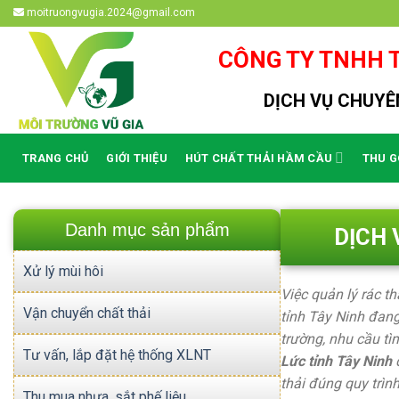
Skip
moitruongvugia.2024@gmail.com
to
content
CÔNG TY TNHH T
DỊCH VỤ CHUYÊN
TRANG CHỦ
GIỚI THIỆU
HÚT CHẤT THẢI HẦM CẦU
THU G
Danh mục sản phẩm
DỊCH 
Xử lý mùi hôi
Việc quản lý rác t
Vận chuyển chất thải
tỉnh Tây Ninh đang
trường, nhu cầu tì
Tư vấn, lắp đặt hệ thống XLNT
Lức tỉnh Tây Ninh
thải đúng quy trình
Thu mua nhựa, sắt phế liệu