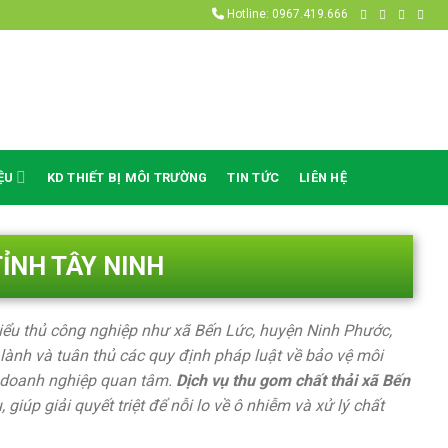
Hotline: 0967.419.666
ỆU
KD THIẾT BỊ MÔI TRƯỜNG
TIN TỨC
LIÊN HỆ
ỈNH TÂY NINH
tiểu thủ công nghiệp như xã Bến Lức, huyện Ninh Phước,
lành và tuân thủ các quy định pháp luật về bảo vệ môi
ư doanh nghiệp quan tâm.
Dịch vụ thu gom chất thải xã Bến
iúp giải quyết triệt để nỗi lo về ô nhiễm và xử lý chất