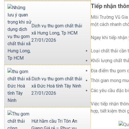
Tiếp nhận thôn
Môi Trường Vũ Gia 
một cách nhanh chón
Dịch vụ thu gom chất thải
xã Hưng Long, Tp HCM
Ngay khi tiếp nhận 
27/01/2026
Loại chất thải cần 
Khối lượng chất thả
Địa điểm thu gom c
Dịch vụ thu gom chất thải
Thời gian mong muố
xã Đức Hoà tỉnh Tây Ninh
Các yêu cầu đặc bi
27/01/2026
Việc tiếp nhận thôn
hợp, tiết kiệm thời 
Hút hầm cầu Tri Tôn An
Giang Giá rẻ – Phục vụ