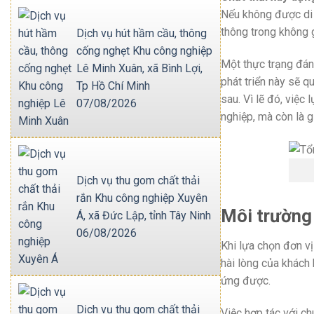
Nếu không được di d
thông trong không 
Dịch vụ hút hầm cầu, thông
cống nghẹt Khu công nghiệp
Một thực trạng đán
Lê Minh Xuân, xã Bình Lợi,
phát triển này sẽ q
Tp Hồ Chí Minh
sau.
Vì lẽ đó, việc
07/08/2026
nghiệp, mà còn là 
Dịch vụ thu gom chất thải
rắn Khu công nghiệp Xuyên
Môi trường 
Á, xã Đức Lập, tỉnh Tây Ninh
06/08/2026
Khi lựa chọn đơn vị
hài lòng của khách
ứng được.
Dịch vụ thu gom chất thải
Việc hợp tác với ch