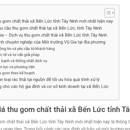
u gom chất thải xã Bến Lức tỉnh Tây Ninh mới nhất hiện nay
u cầu thu gom chất thải tại xã Bến Lức, tỉnh Tây Ninh
ia – Dịch vụ thu gom chất thải xã Bến Lức tỉnh Tây Ninh
ành chuyên nghiệp của Môi trường Vũ Gia tại địa phương
ông tin và yêu cầu từ khách hàng
c tế và tư vấn giải pháp
 bạch và thống nhất dịch vụ
n lực và phương tiện
hu gom theo kế hoạch
 loại rác thải tại nguồn để tối ưu hóa quá trình xử lý
g cho các hộ gia đình và cơ sở kinh doanh tại xã Bến Lức
á thu gom chất thải xã Bến Lức tỉnh Tâ
m chất thải xã Bến Lức tỉnh Tây Ninh mới nhất hiện nay là thông t
ư quan tâm. Trong bối cảnh các quy định về bảo vệ môi trường ngà