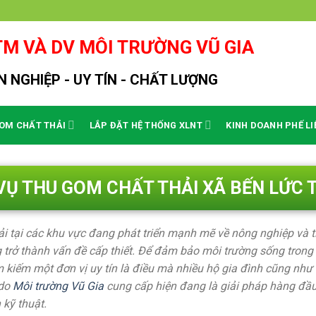
M VÀ DV MÔI TRƯỜNG VŨ GIA
 NGHIỆP - UY TÍN - CHẤT LƯỢNG
OM CHẤT THẢI
LẮP ĐẶT HỆ THỐNG XLNT
KINH DOANH PHẾ LI
VỤ THU GOM CHẤT THẢI XÃ BẾN LỨC T
hải tại các khu vực đang phát triển mạnh mẽ về nông nghiệp và 
 trở thành vấn đề cấp thiết. Để đảm bảo môi trường sống trong 
m kiếm một đơn vị uy tín là điều mà nhiều hộ gia đình cũng nh
do
Môi trường Vũ Gia
cung cấp hiện đang là giải pháp hàng đầu, g
 kỹ thuật.