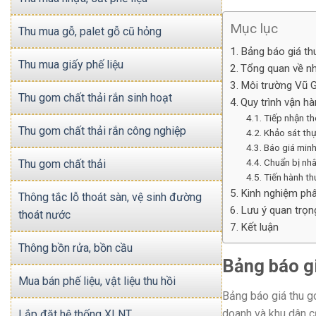
Mục lục
Thu mua gỗ, palet gỗ cũ hỏng
Bảng báo giá th
Thu mua giấy phế liệu
Tổng quan về nh
Môi trường Vũ G
Thu gom chất thải rắn sinh hoạt
Quy trình vận h
Tiếp nhận th
Thu gom chất thải rắn công nghiệp
Khảo sát thự
Báo giá minh
Chuẩn bị nhâ
Thu gom chất thải
Tiến hành t
Kinh nghiệm phân
Thông tắc lỗ thoát sàn, vệ sinh đường
Lưu ý quan trọn
thoát nước
Kết luận
Thông bồn rửa, bồn cầu
Bảng báo gi
Mua bán phế liệu, vật liệu thu hồi
Bảng báo giá thu go
doanh và khu dân c
Lắp đặt hệ thống XLNT