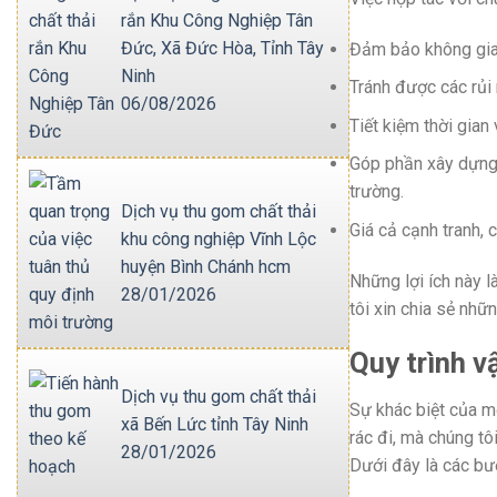
rắn Khu Công Nghiệp Tân
Đức, Xã Đức Hòa, Tỉnh Tây
Đảm bảo không gian
Ninh
Tránh được các rủi 
06/08/2026
Tiết kiệm thời gian
Góp phần xây dựng 
trường.
Dịch vụ thu gom chất thải
Giá cả cạnh tranh, 
khu công nghiệp Vĩnh Lộc
huyện Bình Chánh hcm
Những lợi ích này l
28/01/2026
tôi xin chia sẻ nhữ
Quy trình v
Dịch vụ thu gom chất thải
Sự khác biệt của mộ
xã Bến Lức tỉnh Tây Ninh
rác đi, mà chúng tô
28/01/2026
Dưới đây là các bướ